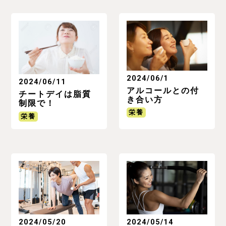
2024/06/1
2024/06/11
アルコールとの付
チートデイは脂質
き合い方
制限で！
栄養
栄養
2024/05/20
2024/05/14