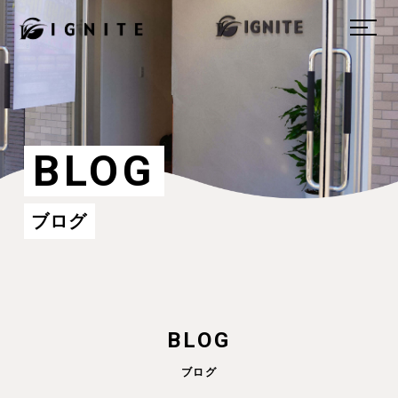
BLOG
ブログ
BLOG
ブログ