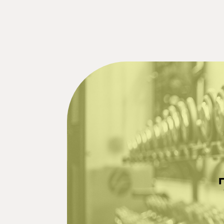
ペ
ー
ジ
送
り