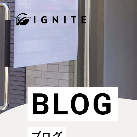
BLOG
ブログ