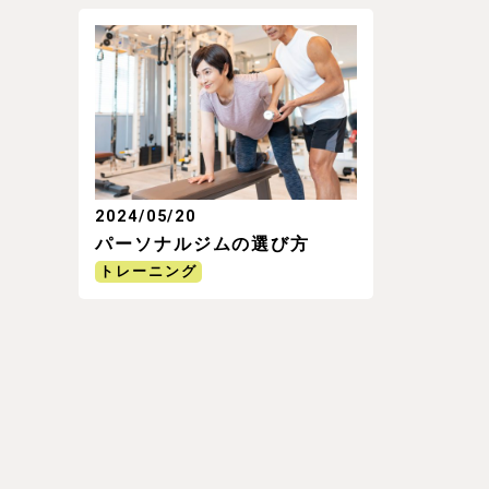
2024/05/20
パーソナルジムの選び方
トレーニング
投
稿
の