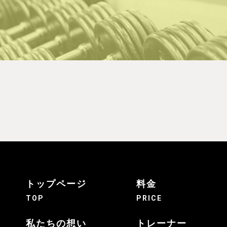
トップページ
料金
TOP
PRICE
私たちの想い
トレーナー