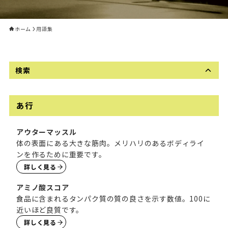
ワンコイン(¥500)
ホーム
用語集
体験電話予約
24時間電話対応
検索
会員規則
プライバシーポリシー
あ行
アウターマッスル
体の表面にある大きな筋肉。メリハリのあるボディライ
FOLLOW US
ンを作るために重要です。
詳しく見る
アミノ酸スコア
©IGNITE all rights reserved.
食品に含まれるタンパク質の質の良さを示す数値。100に
近いほど良質です。
詳しく見る